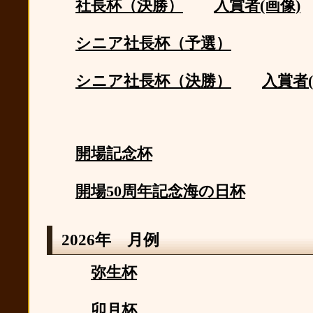
社長杯（決勝）
入賞者(画像)
シニア社長杯（予選）
シニア社長杯（決勝）
入賞者(
開場記念杯
開場50周年記念海の日杯
2026年 月例
弥生杯
卯月杯